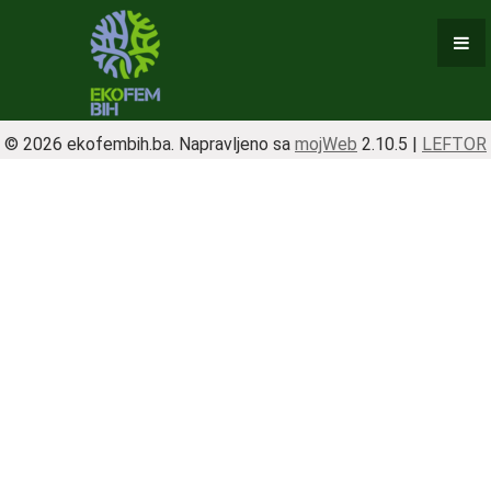
ŠTA SVE RADIMO
AKTIVNOSTI
PROJEKTI
© 2026 ekofembih.ba. Napravljeno sa
mojWeb
2.10.5 |
LEFTOR
RESURSI
DOGAĐAJI
INICIJATIVE
EKOFEM BIH E-ČITANKA
PUBLIKACIJE (KNJIGE I TEKSTOVI)
AUDIO VIZUALNI MATERIJAL
LINKOVI